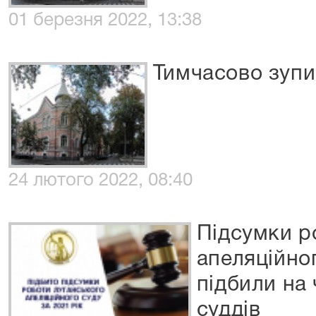
01 березня 2022, 13:38
Тимчасово зупи
24 лютого 2022, 08:40
Підсумки р
апеляційног
підбили на
суддів