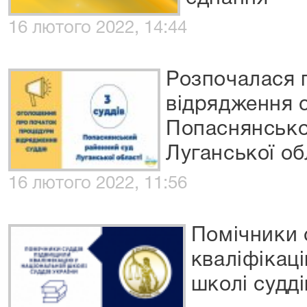
16 лютого 2022, 14:44
Розпочалася 
відрядження с
Попаснянсько
Луганської об
16 лютого 2022, 11:56
Помічники 
кваліфікаці
школі судді