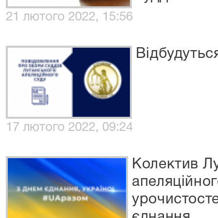
21 лютого 2022, 15:56
Відбудуться
17 лютого 2022, 09:24
Колектив Л
апеляційног
урочистосте
єднання