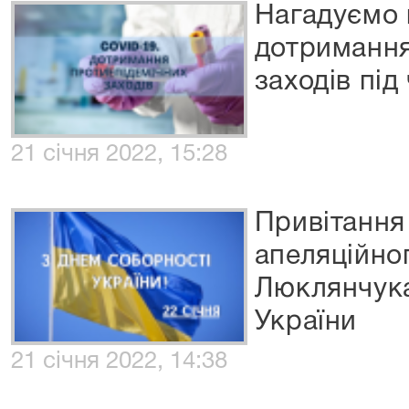
Нагадуємо 
дотримання
заходів під
21 січня 2022, 15:28
Привітання
апеляційног
Люклянчука
України
21 січня 2022, 14:38