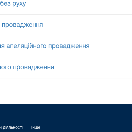
без руху
я провадження
ня апеляційного провадження
йного провадження
 діяльності
Інше