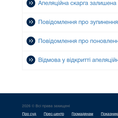
Апеляційна скарга залишена 
Повідомлення про зупиненн
Повідомлення про поновлен
Відмова у відкритті апеляці
2026 © Всі права захищені
Про суд
Прес-центр
Громадянам
Показники