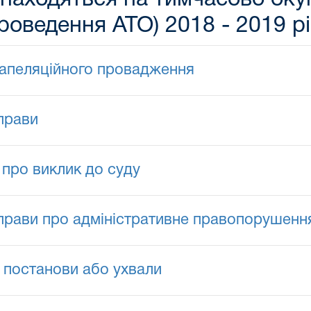
роведення АТО) 2018 - 2019 р
 апеляційного провадження
прави
про виклик до суду
прави про адміністративне правопорушенн
 постанови або ухвали