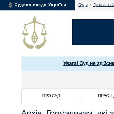
Луганський
Судова влада України
Суди
•
Увага! Суд не здійсн
ПРО СУД
ПРЕС-Ц
Архів. Громадянам, які 