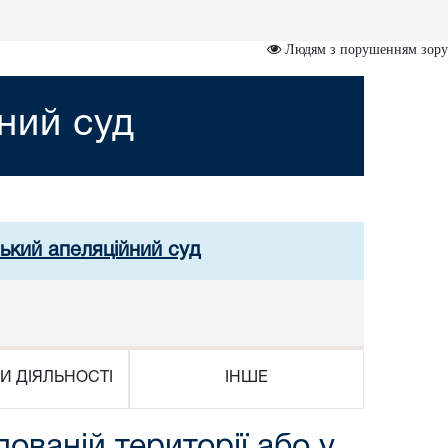
Людям з порушенням зору
ний суд
ський апеляційний суд
И ДІЯЛЬНОСТІ
ІНШЕ
ованій території або у