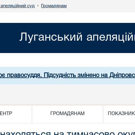
 апеляційний суд
Громадянам
•
Луганський апеляцій
ює правосуддя. Підсудність змінено на Дніпров
ЕНТР
ГРОМАДЯНАМ
ПОКАЗНИК
знаходяться на тимчасово окуп