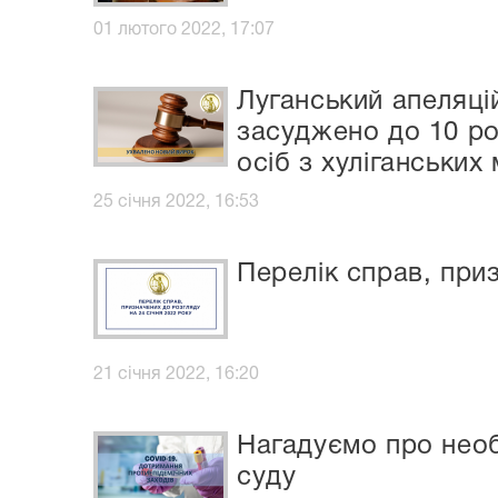
01 лютого 2022, 17:07
Луганський апеляці
засуджено до 10 ро
осіб з хуліганських
25 січня 2022, 16:53
Перелік справ, приз
21 січня 2022, 16:20
Нагадуємо про необ
суду