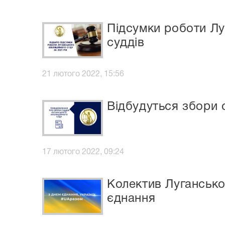
Підсумки роботи Лу
суддів
21 лютого 2022, 15:56
Відбудуться збори с
17 лютого 2022, 09:24
Колектив Лугансько
єднання