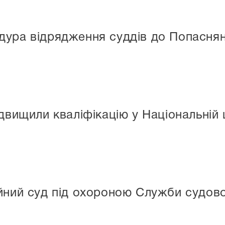
дура відрядження суддів до Попаснян
двищили кваліфікацію у Національній 
йний суд під охороною Служби судов