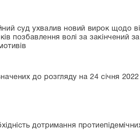
йний суд ухвалив новий вирок щодо в
ків позбавлення волі за закінчений з
 мотивів
начених до розгляду на 24 січня 2022
хідність дотримання протиепідемічних