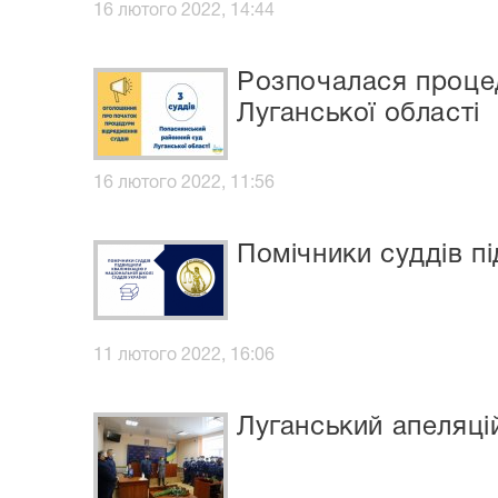
16 лютого 2022, 14:44
Розпочалася проце
Луганської області
16 лютого 2022, 11:56
Помічники суддів пі
11 лютого 2022, 16:06
Луганський апеляці