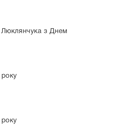
я Люклянчука з Днем
 року
 року