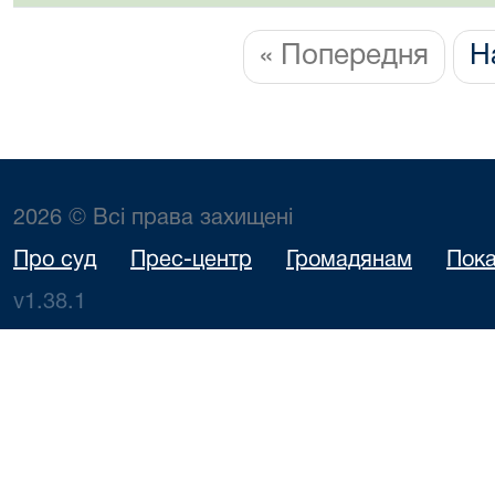
« Попередня
Н
2026 © Всі права захищені
Про суд
Прес-центр
Громадянам
Пока
v1.38.1