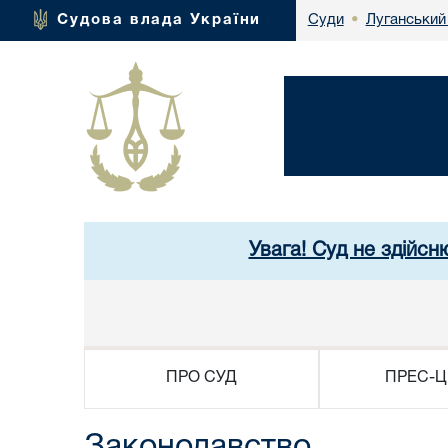
Луганський
Судова влада України
Суди
•
Увага! Суд не здійсн
ПРО СУД
ПРЕС-Ц
Законодавство