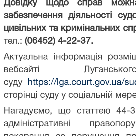
Довідку
щодо справ
можна 
забезпечення діяльності суд
цивільних та кримінальних спр
тел.:
(06452) 4-22-37.
Актуальна інформація розмі
вебсайті Лугансько
суду
https://lga.court.gov.ua/s
сторінці суду у соціальній мер
Нагадуємо, що статтею 44-3
адміністративні правопо