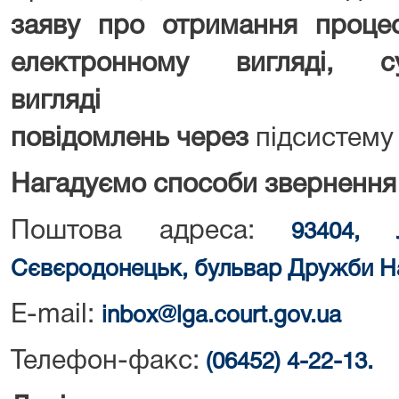
заяву про отримання процес
електронному вигляді, 
вигляд
повідомлень
через
підсистем
Нагадуємо способи звернення 
Поштова адреса:
93404, 
Сєвєродонецьк, бульвар Дружби На
E-mail:
inbox@lga.court.gov.ua
Телефон-факс:
(06452) 4-22-13.