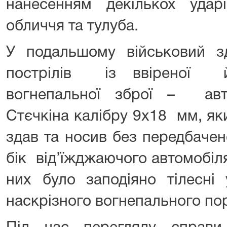
нанесенням декількох уда
обличчя та тулуба.
У подальшому військовий 
пострілів із ввіреної й
вогнепальної зброї – авт
Стєчкіна калібру 9х18 мм, як
здав та носив без передбачен
бік від’їжджаючого автомобіл
них було заподіяно тілесні
наскрізного вогнепального по