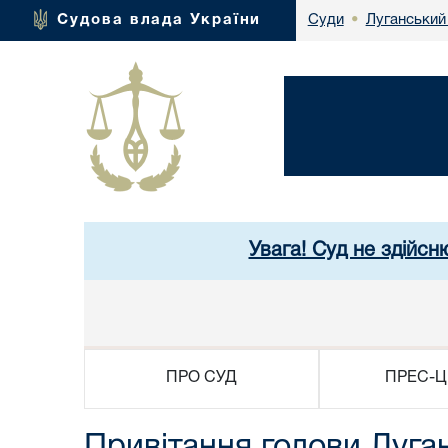
Луганський
Судова влада України
Суди
•
Увага! Суд не здійсн
ПРО СУД
ПРЕС-Ц
Привітання голови Луга