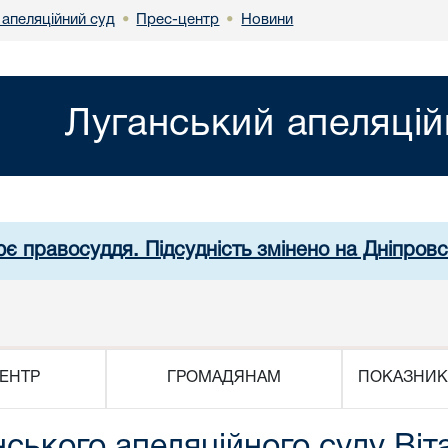
 апеляційний суд
Прес-центр
Новини
•
•
Луганський апеляцій
ює правосуддя. Підсудність змінено на Дніпров
ЕНТР
ГРОМАДЯНАМ
ПОКАЗНИК
нського апеляційного суду Ві