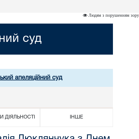
Людям з порушенням зору
ний суд
ський апеляційний суд
И ДІЯЛЬНОСТІ
ІНШЕ
талія Люклянчука з Днем