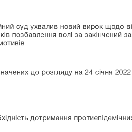
йний суд ухвалив новий вирок щодо в
ків позбавлення волі за закінчений з
 мотивів
начених до розгляду на 24 січня 2022
хідність дотримання протиепідемічних