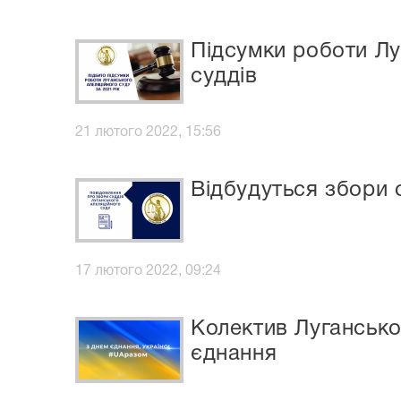
Підсумки роботи Лу
суддів
21 лютого 2022, 15:56
Відбудуться збори с
17 лютого 2022, 09:24
Колектив Лугансько
єднання