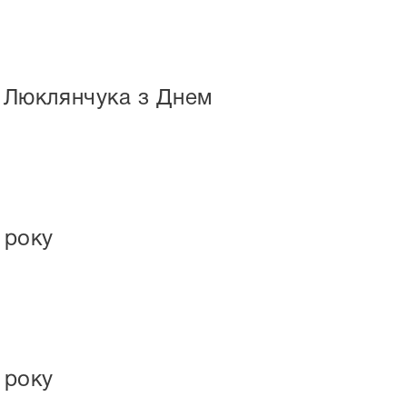
я Люклянчука з Днем
 року
 року