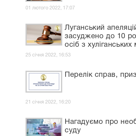
01 лютого 2022, 17:07
Луганський апеляці
засуджено до 10 ро
осіб з хуліганських
25 січня 2022, 16:53
Перелік справ, приз
21 січня 2022, 16:20
Нагадуємо про необ
суду