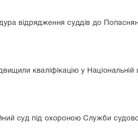
дура відрядження суддів до Попаснян
двищили кваліфікацію у Національній 
йний суд під охороною Служби судов