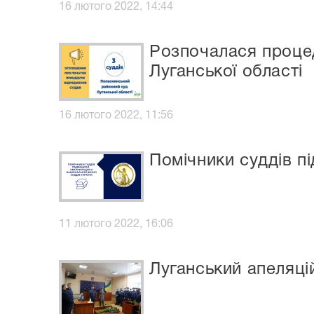
16 лютого 2022, 14:44
Розпочалася проце
Луганської області
16 лютого 2022, 11:56
Помічники суддів пі
11 лютого 2022, 16:06
Луганський апеляці