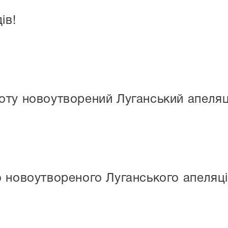
ів!
ту новоутворений Луганський апеляц
 новоутвореного Луганського апеляці