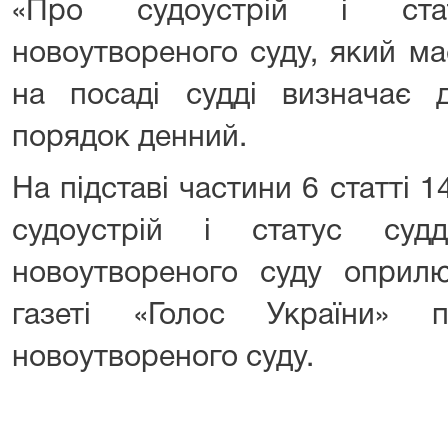
«Про судоустрій і ста
новоутвореного суду, який м
на посаді судді визначає д
порядок денний.
На підставі частини 6 статті 
судоустрій і статус суд
новоутвореного суду оприл
газеті «Голос України» 
новоутвореного суду.