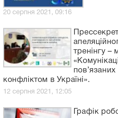
20 серпня 2021, 09:16
Прессекрет
апеляційног
тренінгу – 
«Комунікац
пов’язаних
конфліктом в Україні».
12 серпня 2021, 12:05
Графік робо