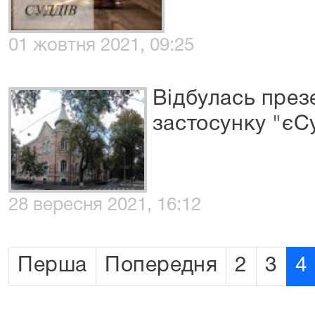
01 жовтня 2021, 09:25
Відбулась през
застосунку "єС
28 вересня 2021, 16:12
Перша
Попередня
2
3
4