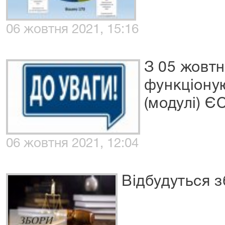
06 жовтня 2021, 15:16
З 05 жовтн
функціону
(модулі) Є
06 жовтня 2021, 12:04
Відбудуться з