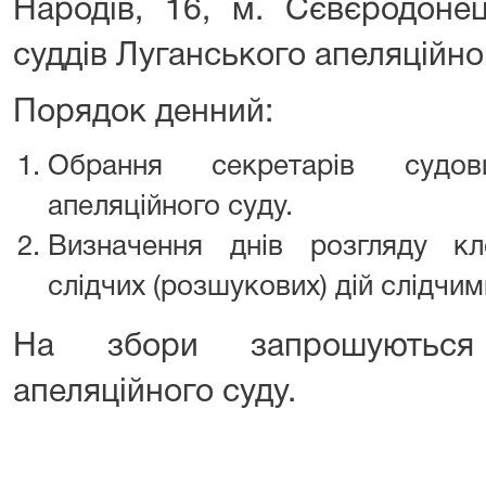
Народів, 16, м. Сєвєродонец
суддів Луганського апеляційно
Порядок денний:
Обрання секретарів судов
апеляційного суду.
Визначення днів розгляду к
слідчих (розшукових) дій слідчи
На збори запрошуються 
апеляційного суду.