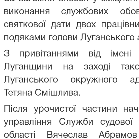
виконання службових обо
святкової дати двох працівн
подяками голови Луганського а
З привітаннями від імені 
Луганщини на заході так
Луганського окружного ад
Тетяна Смішлива.
Після урочистої частини нач
управління Служби судової 
області Вячеслав Абрамо