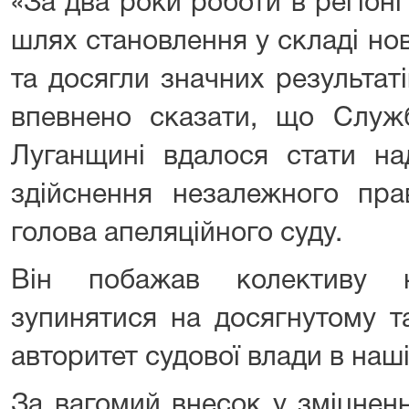
«За два роки роботи в регіон
шлях становлення у складі но
та досягли значних результат
впевнено сказати, що Служб
Луганщині вдалося стати на
здійснення незалежного пра
голова апеляційного суду.
Він побажав колективу н
зупинятися на досягнутому т
авторитет судової влади в наш
За вагомий внесок у зміцненн