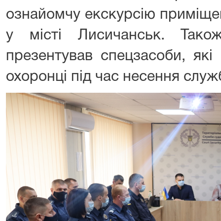
ознайомчу екскурсію приміще
у місті Лисичанськ. Тако
презентував спецзасоби, які
охоронці під час несення служ