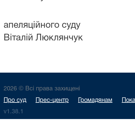
апеляційн
Віталій Люклянчук
2026 © Всі права захищені
Про суд
Прес-центр
Громадянам
Пока
v1.38.1