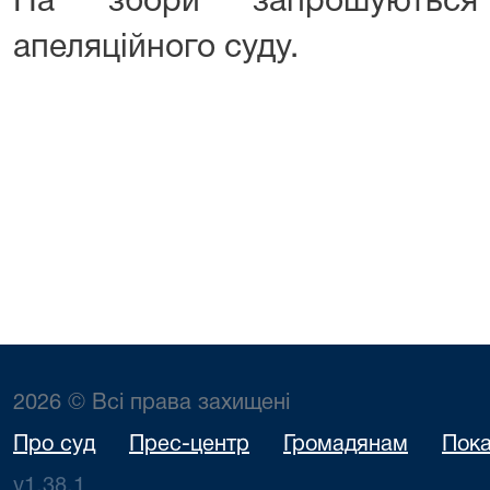
На збори запрошуються 
апеляційного суду.
2026 © Всі права захищені
Про суд
Прес-центр
Громадянам
Пока
v1.38.1