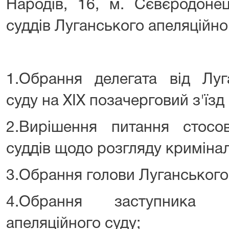
Народів, 16, м. Сєвєродонец
суддів Луганського апеляційно
ПОРЯДОК 
1.Обрання делегата від Луг
суду на ХІХ позачерговий з'їзд 
2.Вирішення питання стосов
суддів щодо розгляду криміна
3.Обрання голови Луганського
4.Обрання заступника г
апеляційного суду;