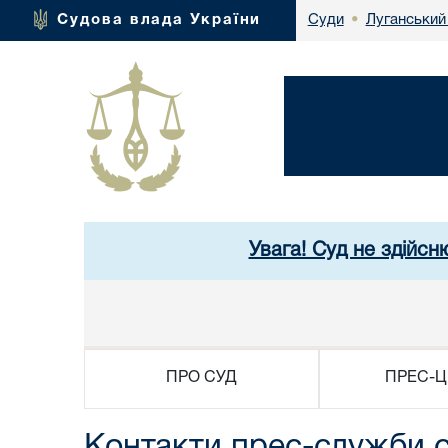
Луганський
Судова влада України
Суди
•
Увага! Суд не здійсн
ПРО СУД
ПРЕС-Ц
Контакти прес-служби 