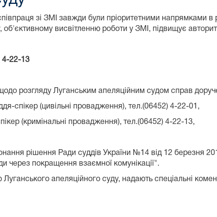
співпраця зі ЗМІ завжди були пріоритетними напрямками в 
 об'єктивному висвітленню роботи у ЗМІ, підвищує авторите
 4-22-13
щодо розгляду Луганським апеляційним судом справ дору
уддя-спікер (цивільні провадження), тел.(06452) 4-22-01,
спікер (кримінальні провадження), тел.(06452) 4-22-13,
нання рішення Ради суддів України №14 від 12 березня 2
ди через покращення взаємної комунікації".
Луганського апеляційного суду, надають спеціальні комен