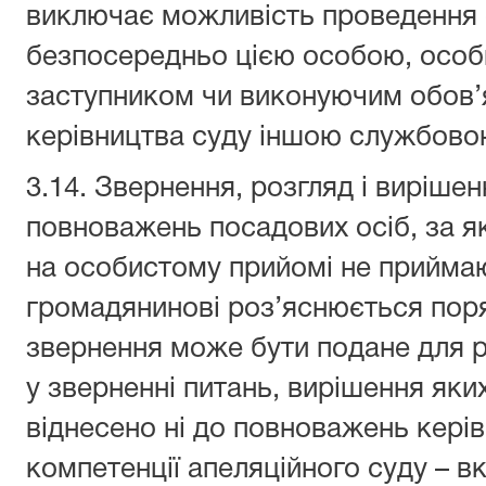
виключає можливість проведення
безпосередньо цією особою, особи
заступником чи виконуючим обов’
керівництва суду іншою службово
3.14. Звернення, розгляд і виріше
повноважень посадових осіб, за як
на особистому прийомі не прийма
громадянинові роз’яснюється поря
звернення може бути подане для р
у зверненні питань, вирішення як
віднесено ні до повноважень керів
компетенції апеляційного суду – в