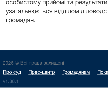
особистому прийомі та результати 
узагальнюється відділом діловодс
громадян.
2026 © Всі права захищені
Про суд
Прес-центр
Громадянам
Пока
v1.38.1