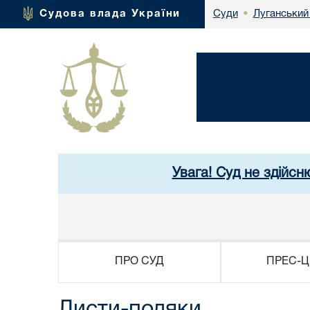
Луганський
Судова влада України
Суди
•
Увага! Суд не здійсн
ПРО СУД
ПРЕС-Ц
Листи-подяки