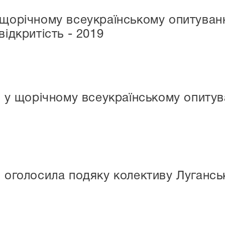
 щорічному всеукраїнському опитуванні
відкритість - 2019
 у щорічному всеукраїнському опитува
и оголосила подяку колективу Лугансь