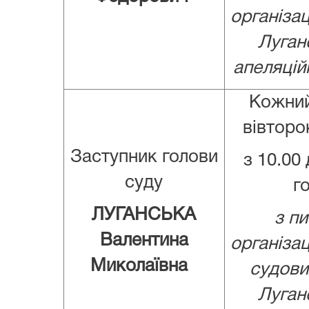
організац
Луган
апеляцій
Кожний
вівторо
Заступник голови
з 10.00 
суду
го
ЛУГАНСЬКА
з пи
Валентина
організац
Миколаївна
судови
Луган