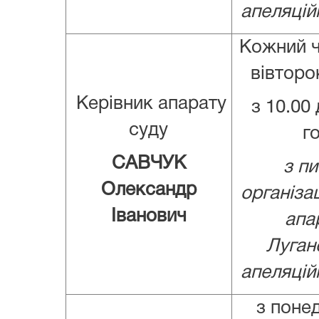
апеляцій
Кожний ч
вівторо
Керівник апарату
з 10.00 
суду
го
САВЧУК
з пи
Олександр
організац
Іванович
апа
Луган
апеляцій
з понед