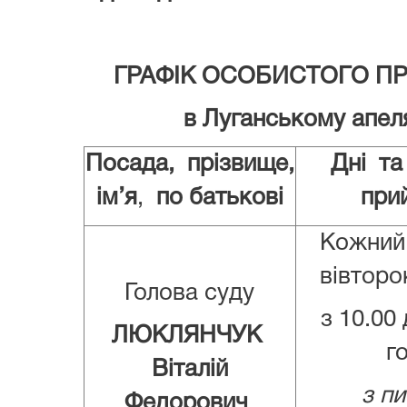
ГРАФІК ОСОБИСТОГО 
в Лугансько
му апел
Посада,
прізвище,
Дні та
ім’я
,
по батькові
при
Кожний
вівторо
Голова суду
з 10.00 
ЛЮКЛЯНЧУК
го
Віталій
з пи
Федорович