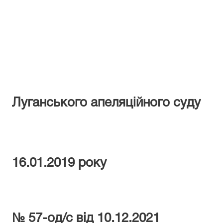
Лугансько
го апеляційного суду
1
6
.0
1
.201
9
року
зі змі
№ 57-од/с від 10.12.2021