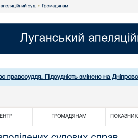
 апеляційний суд
Громадянам
•
Луганський апеляцій
ює правосуддя. Підсудність змінено на Дніпров
ЕНТР
ГРОМАДЯНАМ
ПОКАЗНИК
зподілених судових справ