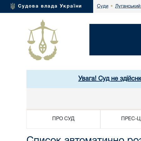
Луганський
Судова влада України
Суди
•
Увага! Суд не здійсн
ПРО СУД
ПРЕС-Ц
Список автоматично ро