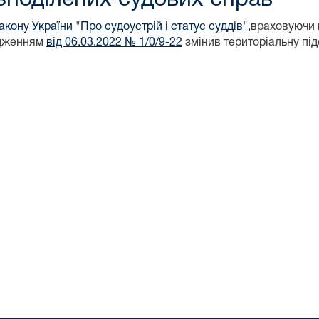
акону України "Про судоустрій і статус суддів",
враховуючи 
ядженням
від 06.03.2022 № 1/0/9-22
змінив територіальну пі