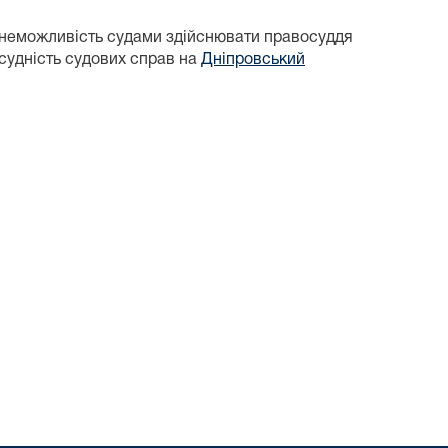
неможливість судами здійснювати правосуддя
дсудність судових справ на
Дніпровський