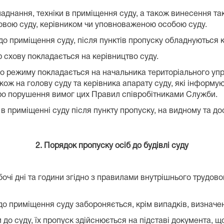
ладнання, техніки в приміщення суду, а також винесення та
ловою суду, керівником чи уповноваженою особою суду.
 до приміщення суду, після пунктів пропуску обладнуються 
р схову покладається на керівництво суду.
го режиму покладається на начальника територіального упр
кож на голову суду та керівника апарату суду, які інформу
про порушення вимог цих Правил співробітниками Служби.
 приміщенні суду після пункту пропуску, на видному та дос
2. Порядок пропуску осіб до будівлі суду
очі дні та години згідно з правилами внутрішнього трудов
іб до приміщення суду забороняється, крім випадків, визна
ули до суду, їх пропуск здійснюється на підставі документа,