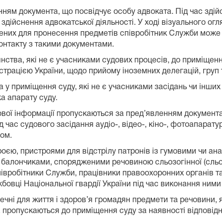
нням документа, що посвідчує особу адвоката. Під час зді
 здійснення адвокатської діяльності. У ході візуального огл
нених для пронесення предметів співробітник Служби може 
онтакту з такими документами.
дянства, які не є учасниками судових процесів, до приміще
рацією України, щодо прийому іноземних делегацій, груп т
 у приміщення суду, які не є учасниками засідань чи інших 
а апарату суду.
ової інформації пропускаються за пред’явленням документа
д час судового засідання аудіо-, відео-, кіно-, фотоапарат
ом.
роєю, пристроями для відстрілу патронів із гумовими чи а
балончиками, спорядженими речовиною сльозогінної (сльозот
вробітники Служби, працівники правоохоронних органів та
жбовці Національної гвардії України під час виконання ними
ечні для життя і здоров’я громадян предмети та речовини, 
, пропускаються до приміщення суду за наявності відповід