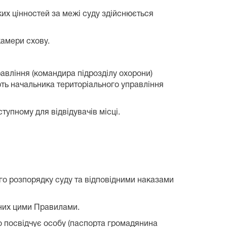
ких цінностей за межі суду здійснюється
камери схову.
авління (командира підрозділу охорони)
ють начальника територіального управління
тупному для відвідувачів місці.
ого розпорядку суду та відповідними наказами
чених цими Правилами.
 що посвідчує особу (паспорта громадянина