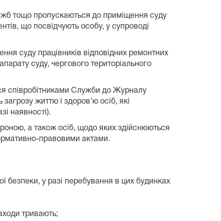
служб тощо пропускаються до приміщення суду
нтів, що посвідчують особу, у супроводі
щення суду працівників відповідних ремонтних
 апарату суду, чергового територіального
ться співробітниками Служби до Журналу
 загрозу життю і здоров’ю осіб, які
зі наявності).
ороною, а також осіб, щодо яких здійснюються
нормативно-правовими актами.
ї безпеки, у разі перебування в цих будинках
заходи тривають;