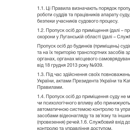
1.1. Ці Правила визначають порядок пропу
роботи суддів та працівників апарату суду
безпеки учасників судового процесу.
1.2. Пропуск осіб до приміщення (далі – 
охорони у Луганській області (далі – Служб
Пропуск осіб до будинків (приміщень) суд
та на їх територію транспортних засобів 
органах, органах місцевого самоврядуванн
від 18 грудня 2013 року №939.
1.3. Під час здійснення своїх повноважен
України, актами Президента України та Ка
Правилами.
1.4. Пропуск осіб до приміщення суду не
чи психологічного впливу або принижують ї
автоматичною системою контролю та упра
засобами відеонагляду та зв’язку та інши
(провезення) речей.1.6. Службовий вхід 
контролю та управління доступом.