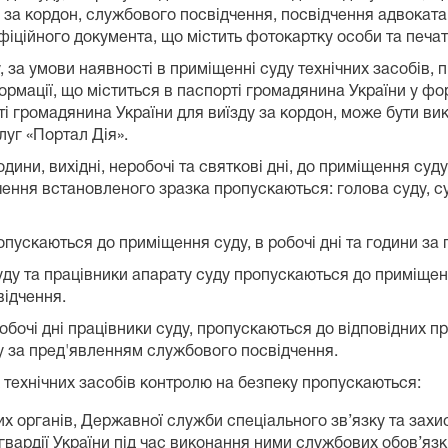
 за кордон, службового посвідчення, посвідчення адвоката
офіційного документа, що містить фотокартку особи та печат
ду, за умови наявності в приміщенні суду технічних засобів
рмації, що міститься в паспорті громадянина України у фо
рті громадянина України для виїзду за кордон, може бути 
уг «Портал Дія».
дини, вихідні, неробочі та святкові дні, до приміщення су
ення встановленого зразка пропускаються: голова суду, суд
 пропускаються до приміщення суду, в робочі дні та години 
 суду та працівники апарату суду пропускаються до приміщен
відчення.
еробочі дні працівники суду, пропускаються до відповідних 
у за пред'явленням службового посвідчення.
х технічних засобів контролю на безпеку пропускаються:
их органів, Державної служби спеціального зв’язку та захи
гвардії України під час виконання ними службових обов’яз