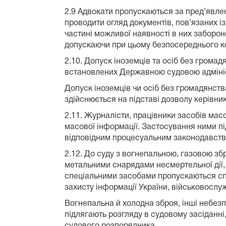
2.9 Адвокати пропускаються за пред’явле
проводити огляд документів, пов’язаних із
частині можливої наявності в них заборо
допускаючи при цьому безпосереднього к
2.10. Допуск іноземців та осіб без грома
встановлених Державною судовою адмініст
Допуск іноземців чи осіб без громадянства
здійснюється на підставі дозволу керівник
2.11. Журналісти, працівники засобів мас
масової інформації. Застосування ними пі
відповідним процесуальним законодавств
2.12. До суду з вогнепальною, газовою зб
метальними снарядами несмертельної дії, 
спеціальними засобами пропускаються спі
захисту інформації України, військовослу
Вогнепальна й холодна зброя, інші небезп
підлягають розгляду в судовому засіданні
судового розпорядника.