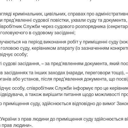
 розгляді кримінальних, цивільних, справах про адміністрат
и пред’явленні судової повістки, ухвали суду та документа,
півробітник Служби через судового розпорядника (секретар
и головуючого в судовому засіданні;
алучаються на період виконання робіт у приміщенні суду (зокр
 головою суду, керівником апарату (із зазначенням конкретн
відчує особу;
ті судові засідання, – за пред’явленням документа, який по
і в засіданнях та інших заходах (наради, переговори тощо),
рганів або установ, після пред’явлення документа, що посві
дчує особу, співробітник Служби інформує про це керівник
відвідувача, а також вирішити питання щодо можливості пр
до приміщення суду, здійснюється відповідно до вимог Зако
країни з прав людини до приміщення суду здійснюється ві
 прав людини».