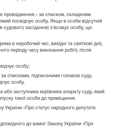
ивне провадження,– за списком, складеним
 який посвідчує особу. Якщо в особи відсутній
я судового засідання) з’ясовує особу, що
ема в неробочий час, вихідні та святкові дні),
ого періоду часу виконання робіт), після
свідчує особу;
 – за списками, підписаними головою суду,
дчує особу.
а або заступника керівника апарату суду, який
опуску такої особи до приміщення.
ну України «Про статус народного депутата
дповідного до вимог Закону України «Про