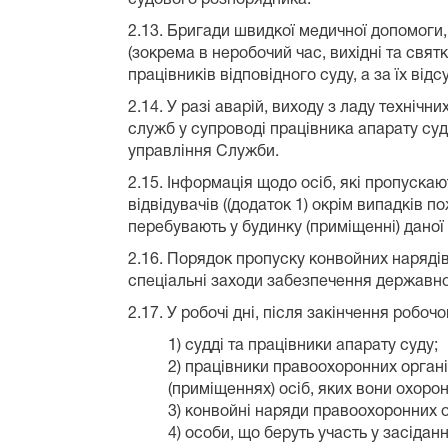
2.13. Бригади швидкої медичної допомоги,
(зокрема в неробочий час, вихідні та свят
працівників відповідного суду, а за їх від
2.14. У разі аварій, виходу з ладу техні
служб у супроводі працівника апарату суд
управління Служби.
2.15. Інформація щодо осіб, які пропуска
відвідувачів ((додаток 1) окрім випадків 
перебувають у будинку (приміщенні) даної 
2.16. Порядок пропуску конвойних нарядів
спеціальні заходи забезпечення державно
2.17. У робочі дні, після закінчення робоч
1) судді та працівники апарату суду;
2) працівники правоохоронних органі
(приміщеннях) осіб, яких вони охоро
3) конвойні наряди правоохоронних ор
4) особи, що беруть участь у засідан