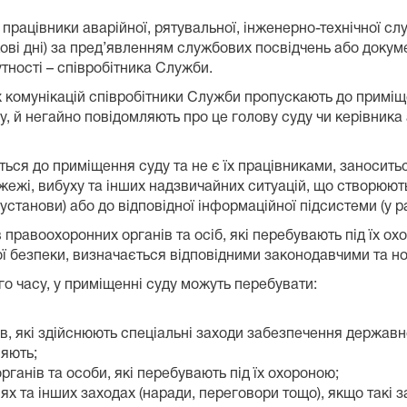
 працівники аварійної, рятувальної, інженерно-технічної 
кові дні) за пред’явленням службових посвідчень або докуме
сутності – співробітника Служби.
чних комунікацій співробітники Служби пропускають до примі
у, й негайно повідомляють про це голову суду чи керівника
ються до приміщення суду та не є їх працівниками, заноси
пожежі, вибуху та інших надзвичайних ситуацій, що створюють
установи) або до відповідної інформаційної підсистеми (у ра
 правоохоронних органів та осіб, які перебувають під їх ох
ї безпеки, визначається відповідними законодавчими та 
ого часу, у приміщенні суду можуть перебувати:
в, які здійснюють спеціальні заходи забезпечення державно
няють;
ганів та особи, які перебувають під їх охороною;
нях та інших заходах (наради, переговори тощо), якщо такі 