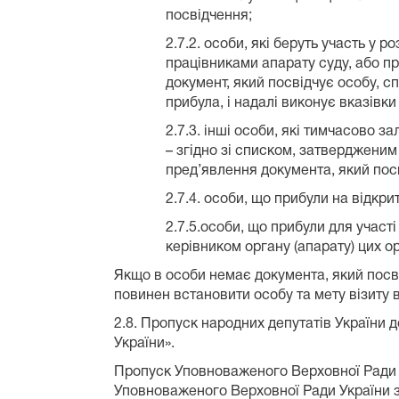
посвідчення;
2.7.2. особи, які беруть участь у
працівниками апарату суду, або пр
документ, який посвідчує особу, с
прибула, і надалі виконує вказівк
2.7.3. інші особи, які тимчасово з
– згідно зі списком, затвердженим
пред’явлення документа, який пос
2.7.4. особи, що прибули на відкри
2.7.5.особи, що прибули для участ
керівником органу (апарату) цих о
Якщо в особи немає документа, який посві
повинен встановити особу та мету візиту 
2.8. Пропуск народних депутатів України 
України».
Пропуск Уповноваженого Верховної Ради У
Уповноваженого Верховної Ради України з