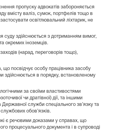
йснення пропуску адвокатів забороняється
яду вмісту валіз, сумок, портфелів тощо в
застосувати освітлювальний ліхтарик, не
ння суду здійснюється з дотриманням вимог,
а окремих іноземців.
заходів (нарад, переговорів тощо),
, що посвідчує особу працівника засобу
ури здійснюється в порядку, встановленому
налогічними за своїми властивостями
очивої чи дратівної) дії, та іншими
 Державної служби спеціального зв’язку та
 службових обов’язків.
які є речовими доказами у справах, що
ного процесуального документа і в супроводі