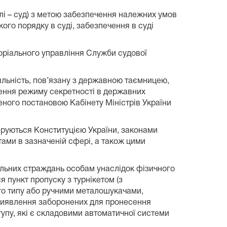
лі – суд) з метою забезпечення належних умов
кого порядку в суді, забезпечення в суді
торіального управління Служби судової
іяльність, пов’язану з державною таємницею,
ечення режиму секретності в державних
еного постановою Кабінету Міністрів України
еруються Конституцією України, законами
тами в зазначеній сфері, а також цими
ральних страждань особам унаслідок фізичного
я пункт пропуску з турнікетом (з
го типу або ручними металошукачами,
я виявлення заборонених для пронесення
упу, які є складовими автоматичної системи