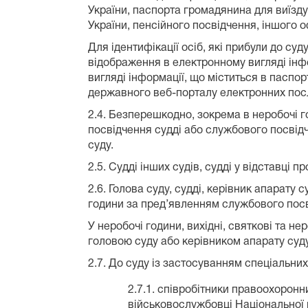
України, паспорта громадянина для виїзду
України, пенсійного посвідчення, іншого 
Для ідентифікації осіб, які прибули до су
відображення в електронному вигляді інфо
вигляді інформації, що міститься в паспо
державного веб-порталу електронних посл
2.4. Безперешкодно, зокрема в неробочі го
посвідчення судді або службового посвідч
суду.
2.5. Судді інших судів, судді у відставці
2.6. Голова суду, судді, керівник апарату
години за пред’явленням службового пос
У неробочі години, вихідні, святкові та н
головою суду або керівником апарату суд
2.7. До суду із застосуванням спеціальни
2.7.1. співробітники правоохоронн
військовослужбовці Національної 