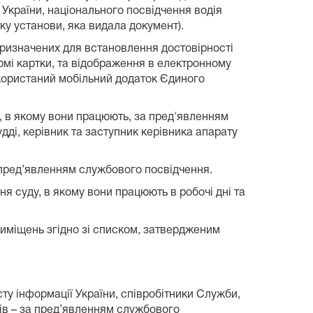
 України, національного посвідчення водія
ку установи, яка видала документ).
, призначених для встановлення достовірності
рмі картки, та відображення в електронному
використаний мобільний додаток Єдиного
ду, в якому вони працюють, за пред'явленням
ді, керівник та заступник керівника апарату
за пред’явленням службового посвідчення.
ня суду, в якому вони працюють в робочі дні та
приміщень згідно зі списком, затвердженим
сту інформації України, співробітники Служби,
ків – за пред’явленням службового