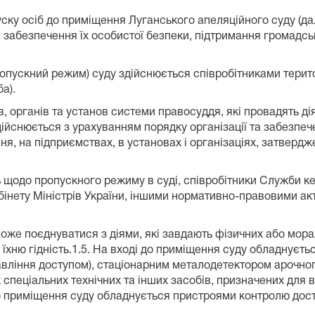
ску осіб до приміщення Луганського апеляційного суду (да
, забезпечення їх особистої безпеки, підтримання громадсь
пропускний режим) суду здійснюється співробітниками тери
а).
ів, органів та установ системи правосуддя, які провадять д
здійснюється з урахуванням порядку організації та забезп
я, на підприємствах, в установах і організаціях, затвердж
ь щодо пропускного режиму в суді, співробітники Служби к
бінету Міністрів України, іншими нормативно-правовими ак
 може поєднуватися з діями, які завдають фізичних або мо
хню гідність.1.5. На вході до приміщення суду обладнуєтьс
вління доступом), стаціонарним металодетектором арочно
х спеціальних технічних та інших засобів, призначених дл
до приміщення суду обладнується пристроями контролю дост