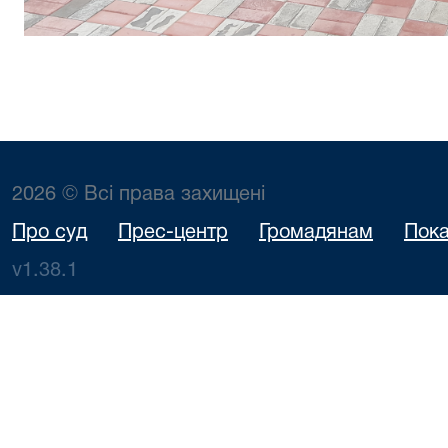
2026 © Всі права захищені
Про суд
Прес-центр
Громадянам
Пока
v1.38.1