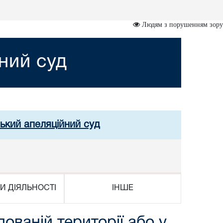
Людям з порушенням зору
ний суд
ський апеляційний суд
И ДІЯЛЬНОСТІ
ІНШЕ
ованій території або у