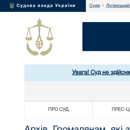
Луганський
Судова влада України
Суди
•
Увага! Суд не здійсн
ПРО СУД
ПРЕС-Ц
Архів. Громадянам, які 