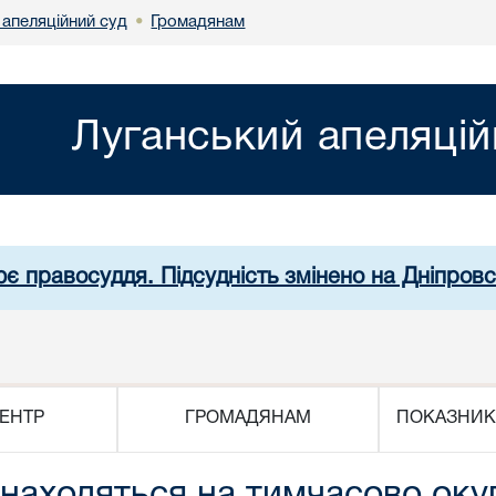
 апеляційний суд
Громадянам
•
Луганський апеляцій
ює правосуддя. Підсудність змінено на Дніпров
ЕНТР
ГРОМАДЯНАМ
ПОКАЗНИК
знаходяться на тимчасово окуп