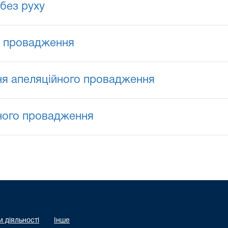
без руху
я провадження
ня апеляційного провадження
йного провадження
 діяльності
Інше