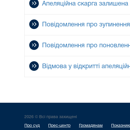
Апеляційна скарга залишена 
Повідомлення про зупиненн
Повідомлення про поновлен
Відмова у відкритті апеляці
2026 © Всі права захищені
Про суд
Прес-центр
Громадянам
Показники