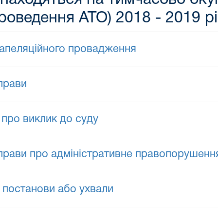
роведення АТО) 2018 - 2019 р
 апеляційного провадження
прави
про виклик до суду
прави про адміністративне правопорушенн
 постанови або ухвали